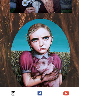
艺术 |哈维尔·奥尔特加 |西雅图最具影响力的艺术家之一