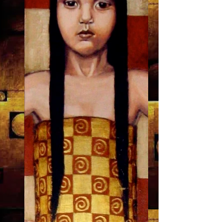
艺术 |哈维尔·奥尔特加 |西雅图最具影响力的艺术家之一