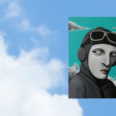
Javier Ortega, Blue
dreams, orttega, local
art for sale. galleries
near me, Javier Seattle